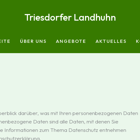
Triesdorfer Landhuhn
EITE
ÜBER UNS
ANGEBOTE
AKTUELLES
K
berblick darüber, was mit Ihren personenbezogenen Daten
onenbezogene Daten sind alle Daten, mit denen Sie
liche Informationen zum Thema Datenschutz entnehmen
nschutzerklärung.