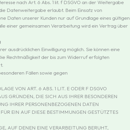
eresse nach Art. 6 Abs. 1 lit. f DSGVO an der Weitergabe
ie Datenweitergabe erlaubt. Beim Einsatz von
e Daten unserer Kunden nur auf Grundlage eines gültigen
alle einer gemeinsamen Verarbeitung wird ein Vertrag über
g
er ausdrücklichen Einwilligung möglich. Sie können eine
. Die Rechtmäßigkeit der bis zum Widerruf erfolgten
t.
besonderen Fällen sowie gegen
E VON ART. 6 ABS. 1 LIT. E ODER F DSGVO
 AUS GRÜNDEN, DIE SICH AUS IHRER BESONDEREN
TUNG IHRER PERSONENBEZOGENEN DATEN
 FÜR EIN AUF DIESE BESTIMMUNGEN GESTÜTZTES
GE, AUF DENEN EINE VERARBEITUNG BERUHT,