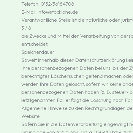
Telefon: 0152/56184708
E-Mail: info@stocklohe.de
Verantwortliche Stelle ist die natürliche oder jur
3 / 8
die Zwecke und Mittel der Verarbeitung von pers
entscheidet.
Speicherdauer
Soweit innerhalb dieser Datenschutzerklärung ke
Ihre personenbezogenen Daten bei uns, bis der Zw
berechtigtes Löschersuchen geltend machen oder 
werden Ihre Daten gelöscht, sofern wir keine ande
personenbezogenen Daten haben (z. B. steuer- od
letztgenannten Fall erfolgt die Löschung nach For
Allgemeine Hinweise zu den Rechtsgrundlagen de
Website
Sofern Sie in die Datenverarbeitung eingewillig
Grundlage von Art. 6 Abs. 1 lit. a DSGVO bzw. Art